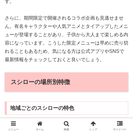
す。
さらに、期間限定で開催されるコラボ企画も見逃せませ
ん。有名キャラクターや人気アニメとタイアップしたメニ
ューが登場することがあり、子供から大人まで楽しめる内
容になっています。こうした限定メニューは早めに売り切
れることもあるため、気になる方は公式アプリやSNSで
最新情報をチェックしておくと良いでしょう。
スシローの場所別特徴
地域ごとのスシローの特色
地域によって、スシローのメニューやサービスには若干の
メニュー
ホーム
検索
トップ
サイドバー