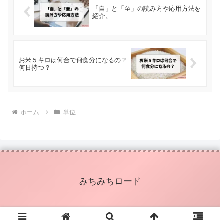
「自」と「至」の読み方や応用方法を
紹介。
お米５キロは何合で何食分になるの？
何日持つ？
ホーム
単位
みちみちロード