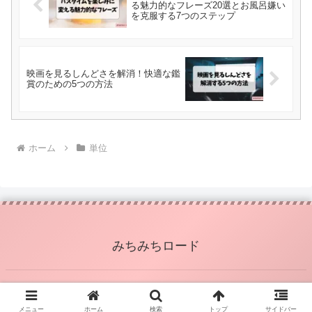
る魅力的なフレーズ20選とお風呂嫌い
を克服する7つのステップ
映画を見るしんどさを解消！快適な鑑
賞のための5つの方法
ホーム
単位
みちみちロード
© 2024 みちみちロード.
メニュー
ホーム
検索
トップ
サイドバー