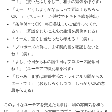
て！」（驚いたふりをして、相手の緊張をほぐす）
「えー、どうしようかなぁ…って冗談！もちろん
OK！」（ちょっとした演技でドキドキ感を演出）
「条件付きでOK！毎日美味しいご飯作ってくれ
る？」（冗談交じりに未来の生活を想像させる）
「うーん、宝くじ当たったら考える！（笑）」
「プロポーズの前に、まず契約書を確認しないと
ね！（笑）」
「よし、今日から私の誕生日はプロポーズ記念日
ね！」（ユーモアで特別感を出す）
「じゃあ、まずは結婚生活のトライアル期間からス
タートで！」（おもしろくしつつ、しっかりOKの意
思を伝える）
このようなユーモアを交えた返事は、場の雰囲気を和ら
げ、よりリラックスした雰囲気でプロポーズを受け入れる