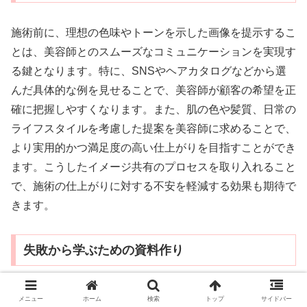
施術前に、理想の色味やトーンを示した画像を提示するこ
とは、美容師とのスムーズなコミュニケーションを実現す
る鍵となります。特に、SNSやヘアカタログなどから選
んだ具体的な例を見せることで、美容師が顧客の希望を正
確に把握しやすくなります。また、肌の色や髪質、日常の
ライフスタイルを考慮した提案を美容師に求めることで、
より実用的かつ満足度の高い仕上がりを目指すことができ
ます。こうしたイメージ共有のプロセスを取り入れること
で、施術の仕上がりに対する不安を軽減する効果も期待で
きます。
失敗から学ぶための資料作り
施術の経過や仕上がりを記録することは、次回以降の参考
メニュー
ホーム
検索
トップ
サイドバー